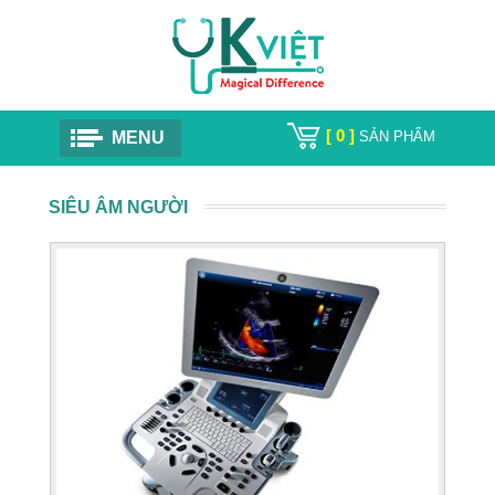
[ 0 ]
MENU
SẢN PHẨM
SIÊU ÂM NGƯỜI