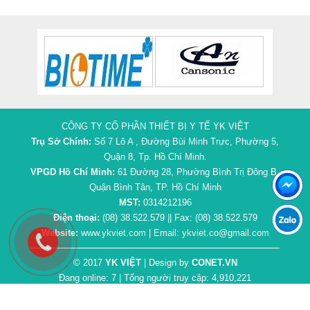
CÔNG TY CỔ PHẦN THIẾT BỊ Y TẾ YK VIỆT
Trụ Sở Chính:
Số 7 Lô A , Đường Bùi Minh Trực, Phường 5,
Quận 8, Tp. Hồ Chí Minh.
VPGD Hồ Chí Minh:
61 Đường 28, Phường Bình Trị Đông B,
Quận Bình Tân, TP. Hồ Chí Minh
MST:
0314212196
Điện thoại:
(08) 38.522.579 || Fax: (08) 38.522.579
Website:
www.ykviet.com | Email: ykviet.co@gmail.com
© 2017
YK VIỆT
| Design by
CONET.VN
Đang online: 7 | Tổng người truy cập: 4,910,221