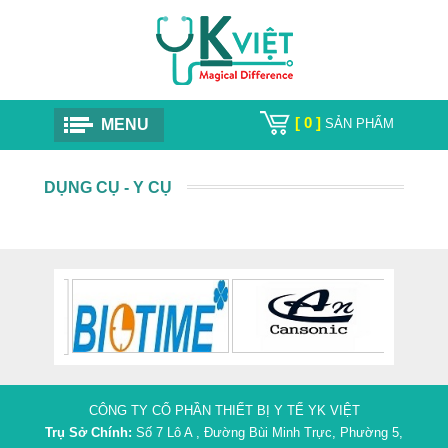
[ 0 ]
MENU
SẢN PHẨM
DỤNG CỤ - Y CỤ
CÔNG TY CỔ PHẦN THIẾT BỊ Y TẾ YK VIỆT
Trụ Sở Chính:
Số 7 Lô A , Đường Bùi Minh Trực, Phường 5,