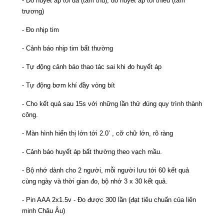
- Đo huyết áp tối đa (tâm thu), đo huyết áp tối thiểu (tâm
trương)
- Đo nhịp tim
- Cảnh báo nhịp tim bất thường
- Tự động cảnh báo thao tác sai khi đo huyết áp
- Tự động bơm khí đầy vòng bít
- Cho kết quả sau 15s với những lần thử đúng quy trình thành
công.
- Màn hình hiển thị lớn tới 2.0’ , cỡ chữ lớn, rõ ràng
- Cảnh báo huyết áp bất thường theo vạch mầu.
- Bộ nhớ dành cho 2 người, mỗi người lưu tới 60 kết quả
cùng ngày và thời gian đo, bộ nhớ 3 x 30 kết quả.
- Pin AAA 2x1.5v - Đo được 300 lần (đạt tiêu chuẩn của liên
minh Châu Âu)