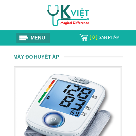
[ 0 ]
MENU
SẢN PHẨM
MÁY ĐO HUYẾT ÁP